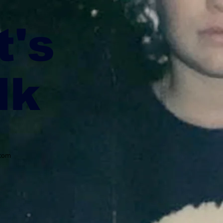
t's
lk
.com