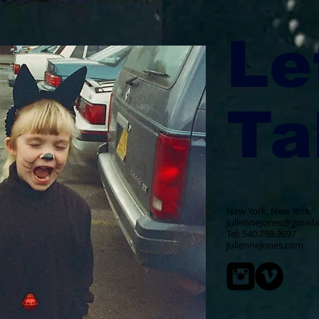
Le
Ta
New York, New York
JulienneJones@gmail
Tel: 540.798.3697
JulienneJones.com